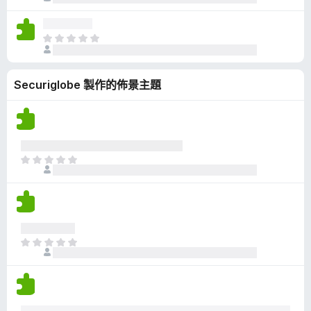
前
分
沒
有
目
評
前
分
沒
Securiglobe 製作的佈景主題
有
評
分
目
前
沒
有
評
分
目
前
沒
有
評