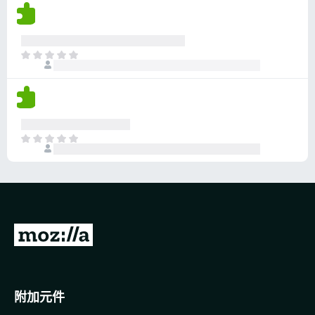
沒
有
評
分
目
前
沒
有
評
分
目
前
沒
有
評
分
前
往
M
o
附加元件
z