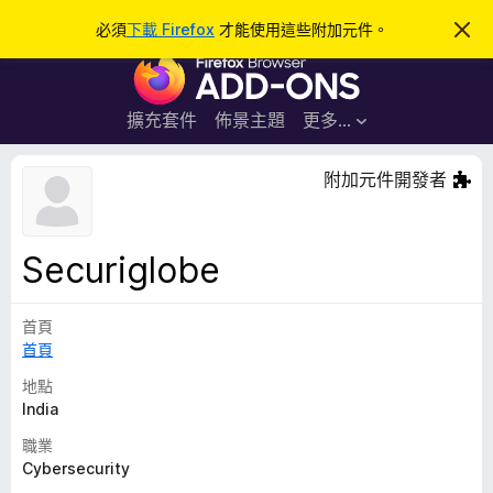
搜
登入
必須
下載 Firefox
才能使用這些附加元件。
忽
略
尋
F
此
通
i
知
r
擴充套件
佈景主題
更多…
e
f
附加元件開發者
o
x
瀏
Securiglobe
覽
器
首頁
附
首頁
加
元
地點
件
India
職業
Cybersecurity