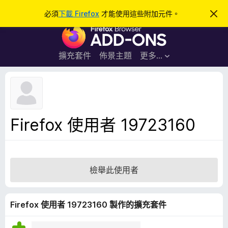
搜
登入
必須
下載 Firefox
才能使用這些附加元件。
忽
略
尋
F
此
通
i
知
r
擴充套件
佈景主題
更多…
e
f
o
x
瀏
Firefox 使用者 19723160
覽
器
附
加
檢舉此使用者
元
件
Firefox 使用者 19723160 製作的擴充套件