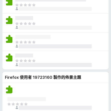
有
目
評
前
分
沒
有
目
評
前
分
沒
有
目
評
前
分
沒
有
目
評
前
分
沒
Firefox 使用者 19723160 製作的佈景主題
有
評
分
目
前