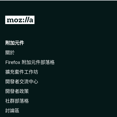
有
評
分
前
往
M
o
附加元件
z
關於
i
l
Firefox 附加元件部落格
l
擴充套件工作坊
a
開發者交流中心
官
網
開發者政策
社群部落格
討論區