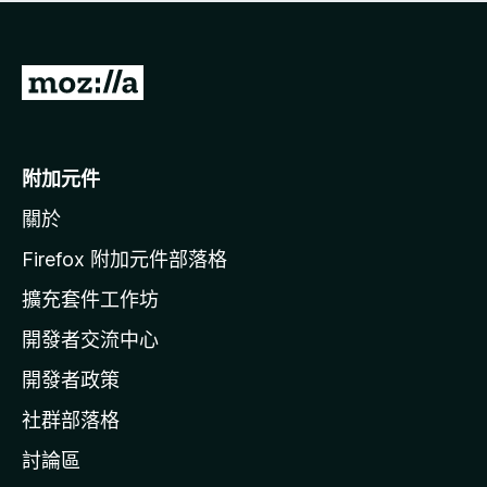
有
評
分
前
往
M
o
附加元件
z
關於
i
l
Firefox 附加元件部落格
l
擴充套件工作坊
a
開發者交流中心
官
網
開發者政策
社群部落格
討論區