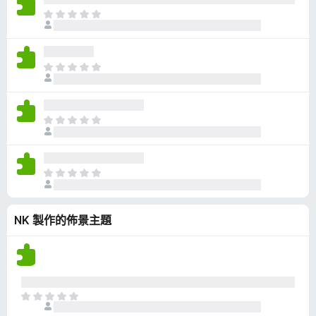
有
目
評
前
分
沒
有
目
評
前
分
沒
有
目
評
前
分
沒
有
目
評
前
分
沒
NK 製作的佈景主題
有
評
分
目
前