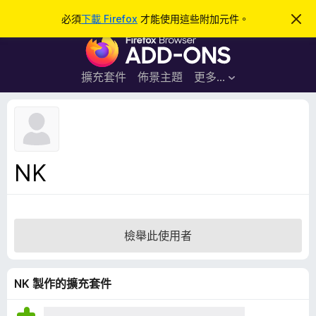
搜
登入
必須
下載 Firefox
才能使用這些附加元件。
忽
略
尋
F
此
通
i
知
r
擴充套件
佈景主題
更多…
e
f
o
x
瀏
NK
覽
器
附
加
檢舉此使用者
元
件
NK 製作的擴充套件