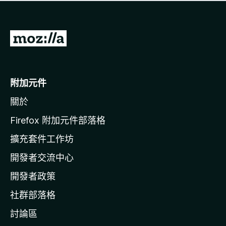
有
評
分
前
往
M
o
附加元件
z
關於
i
l
Firefox 附加元件部落格
l
擴充套件工作坊
a
開發者交流中心
官
網
開發者政策
社群部落格
討論區