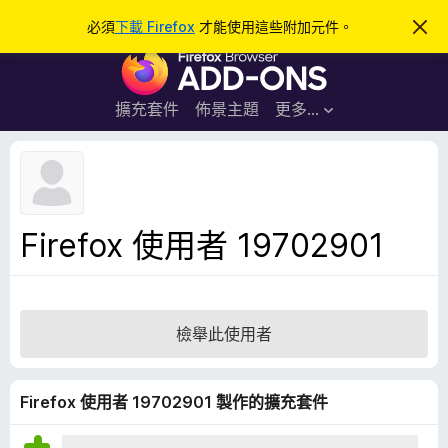
搜
登入
必須
下載 Firefox
才能使用這些附加元件。
忽
略
尋
F
此
通
i
知
r
擴充套件
佈景主題
更多…
e
f
o
x
瀏
Firefox 使用者 19702901
覽
器
附
加
檢舉此使用者
元
件
Firefox 使用者 19702901 製作的擴充套件