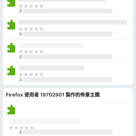
有
目
評
前
分
沒
有
目
評
前
分
沒
有
目
評
前
分
沒
有
目
評
前
分
沒
Firefox 使用者 19702901 製作的佈景主題
有
評
分
目
前