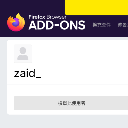
F
i
擴充套件
佈景
r
e
f
o
x
瀏
zaid_
覽
器
附
加
元
檢舉此使用者
件