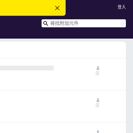
登入
忽
略
此
搜
通
搜
知
尋
尋