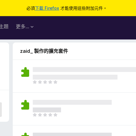
必須
下載 Firefox
才能使用這些附加元件。
主題
更多…
zaid_ 製作的擴充套件
目
前
沒
有
評
分
目
前
沒
有