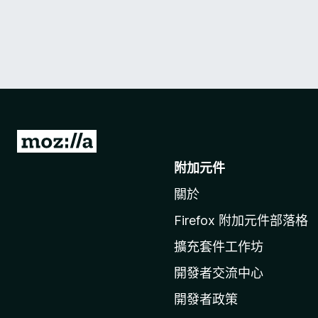
前
往
附加元件
M
關於
o
z
Firefox 附加元件部落格
i
擴充套件工作坊
l
l
開發者交流中心
a
開發者政策
官