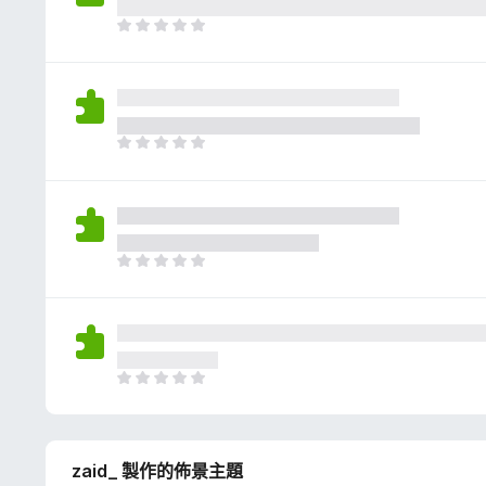
評
分
目
前
沒
有
評
分
目
前
沒
有
評
分
目
前
沒
有
評
分
目
前
沒
有
zaid_ 製作的佈景主題
評