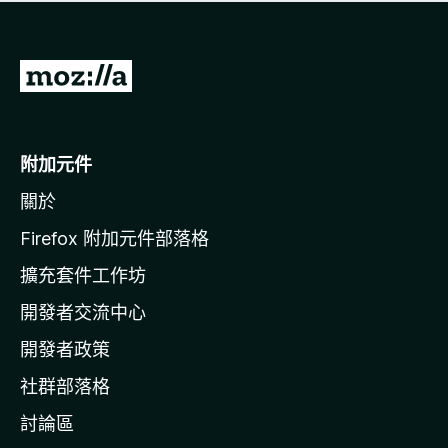
有
評
分
前
往
M
o
附加元件
z
關於
i
l
Firefox 附加元件部落格
l
擴充套件工作坊
a
開發者交流中心
官
網
開發者政策
社群部落格
討論區