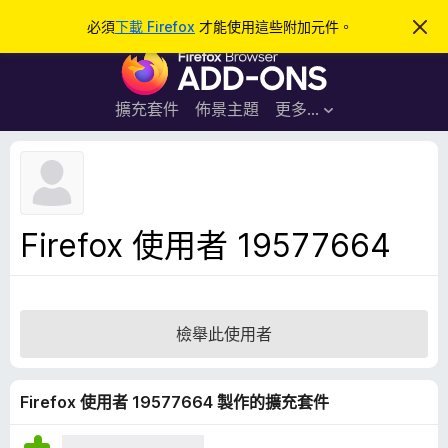
搜
登入
必須
下載 Firefox
才能使用這些附加元件。
忽
略
尋
F
此
通
i
知
r
擴充套件
佈景主題
更多…
e
f
o
x
瀏
Firefox 使用者 19577664
覽
器
附
加
檢舉此使用者
元
件
Firefox 使用者 19577664 製作的擴充套件