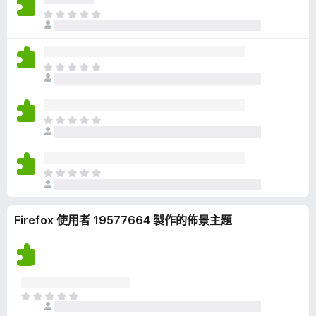
有
目
評
前
分
沒
有
目
評
前
分
沒
有
目
評
前
分
沒
有
目
評
前
分
沒
Firefox 使用者 19577664 製作的佈景主題
有
評
分
目
前