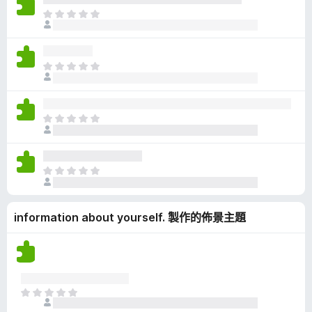
有
目
評
前
分
沒
有
目
評
前
分
沒
有
目
評
前
分
沒
有
目
評
前
分
沒
information about yourself. 製作的佈景主題
有
評
分
目
前