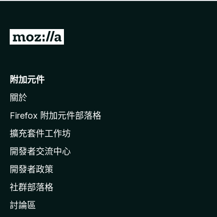
有
評
分
前
往
M
o
附加元件
z
關於
i
l
Firefox 附加元件部落格
l
擴充套件工作坊
a
開發者交流中心
官
網
開發者政策
社群部落格
討論區