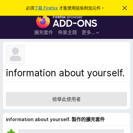
搜
登入
必須
下載 Firefox
才能使用這些附加元件。
忽
略
尋
F
此
通
i
知
r
擴充套件
佈景主題
更多…
e
f
o
x
瀏
information about yourself.
覽
器
附
加
檢舉此使用者
元
件
information about yourself. 製作的擴充套件