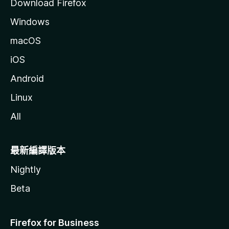
Download Firefox
Windows
macOS
iOS
Android
Linux
All
最新編譯版本
Nightly
Beta
Firefox for Business