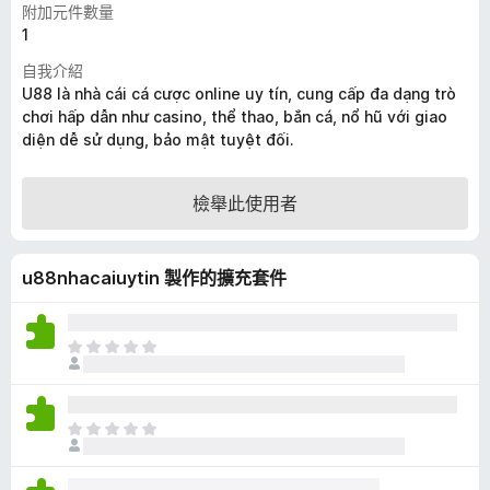
附加元件數量
1
自我介紹
U88 là nhà cái cá cược online uy tín, cung cấp đa dạng trò
chơi hấp dẫn như casino, thể thao, bắn cá, nổ hũ với giao
diện dễ sử dụng, bảo mật tuyệt đối.
檢舉此使用者
u88nhacaiuytin 製作的擴充套件
目
前
沒
有
目
評
前
分
沒