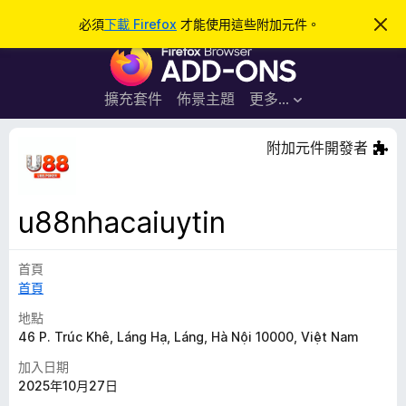
搜
登入
必須
下載 Firefox
才能使用這些附加元件。
忽
略
尋
F
此
通
i
知
r
擴充套件
佈景主題
更多…
e
f
附加元件開發者
o
x
瀏
u88nhacaiuytin
覽
器
首頁
附
首頁
加
元
地點
件
46 P. Trúc Khê, Láng Hạ, Láng, Hà Nội 10000, Việt Nam
加入日期
2025年10月27日