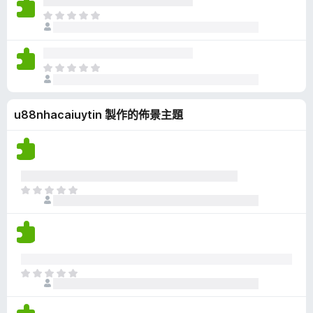
有
目
評
前
分
沒
有
目
評
前
分
沒
u88nhacaiuytin 製作的佈景主題
有
評
分
目
前
沒
有
評
分
目
前
沒