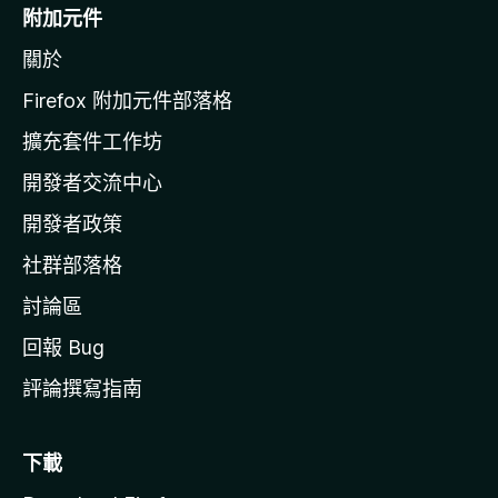
o
附加元件
z
關於
i
l
Firefox 附加元件部落格
l
擴充套件工作坊
a
開發者交流中心
官
網
開發者政策
社群部落格
討論區
回報 Bug
評論撰寫指南
下載