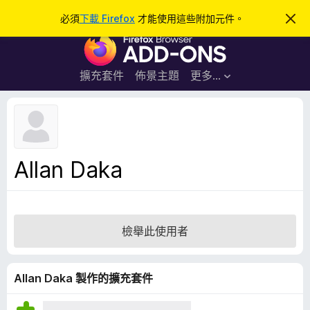
搜
登入
必須
下載 Firefox
才能使用這些附加元件。
忽
略
尋
F
此
通
i
知
r
擴充套件
佈景主題
更多…
e
f
o
x
瀏
Allan Daka
覽
器
附
加
檢舉此使用者
元
件
Allan Daka 製作的擴充套件