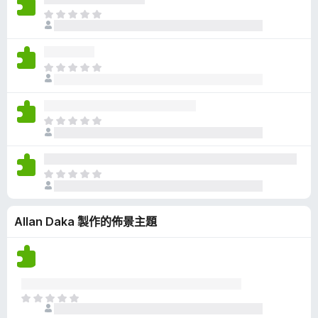
有
目
評
前
分
沒
有
目
評
前
分
沒
有
目
評
前
分
沒
有
目
評
前
分
沒
Allan Daka 製作的佈景主題
有
評
分
目
前