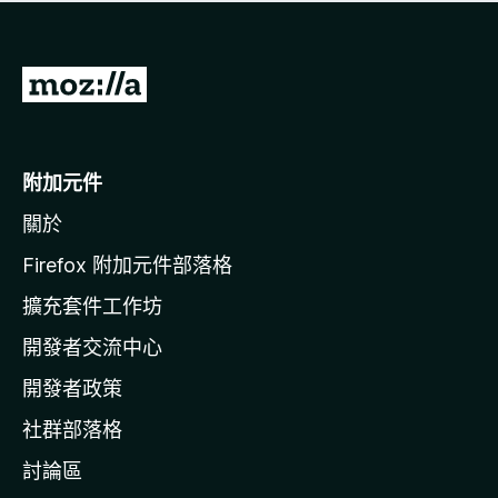
有
評
分
前
往
M
o
附加元件
z
關於
i
l
Firefox 附加元件部落格
l
擴充套件工作坊
a
開發者交流中心
官
網
開發者政策
社群部落格
討論區