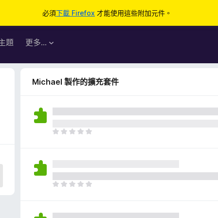
必須
下載 Firefox
才能使用這些附加元件。
主題
更多…
Michael 製作的擴充套件
目
前
沒
有
評
分
目
前
沒
有