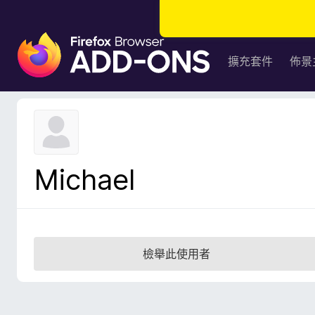
F
i
擴充套件
佈景
r
e
f
o
x
瀏
Michael
覽
器
附
加
元
檢舉此使用者
件