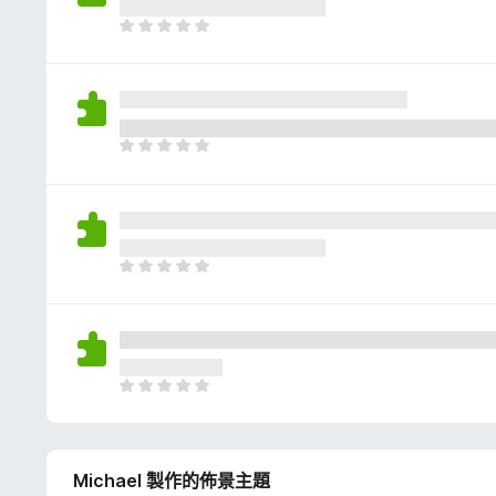
評
分
目
前
沒
有
評
分
目
前
沒
有
評
分
目
前
沒
有
評
分
目
前
沒
有
Michael 製作的佈景主題
評