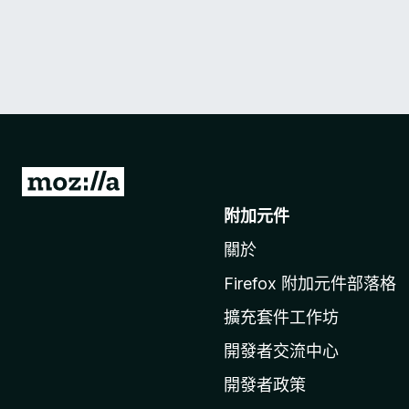
前
往
附加元件
M
關於
o
z
Firefox 附加元件部落格
i
擴充套件工作坊
l
l
開發者交流中心
a
開發者政策
官