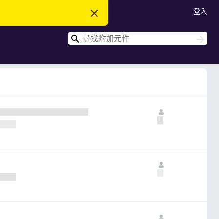
登入
忽
略
此
搜
通
搜
知
尋
尋