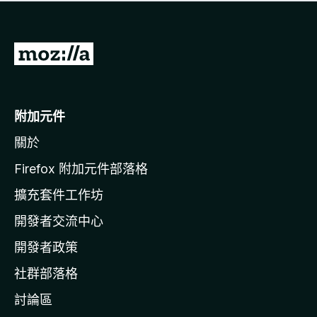
有
評
分
前
往
M
o
附加元件
z
關於
i
l
Firefox 附加元件部落格
l
擴充套件工作坊
a
開發者交流中心
官
網
開發者政策
社群部落格
討論區