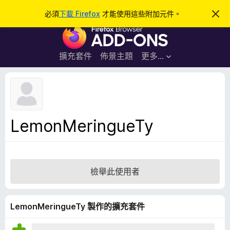
搜
登入
必須
下載 Firefox
才能使用這些附加元件。
忽
略
尋
F
此
通
i
知
r
擴充套件
佈景主題
更多…
e
f
o
x
瀏
LemonMeringueTy
覽
器
附
加
檢舉此使用者
元
件
LemonMeringueTy 製作的擴充套件