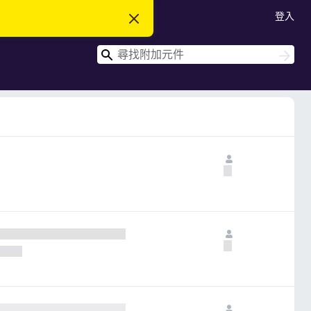
登入
忽
略
此
搜
通
搜
知
尋
尋