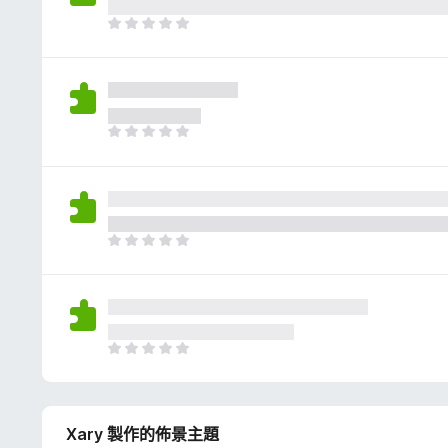
評
分
目
前
沒
有
評
分
目
前
沒
有
評
分
目
前
沒
有
評
分
目
前
沒
有
Xary 製作的佈景主題
評