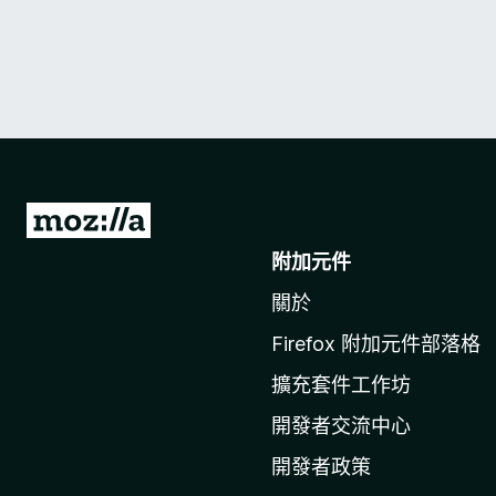
前
往
附加元件
M
關於
o
z
Firefox 附加元件部落格
i
擴充套件工作坊
l
l
開發者交流中心
a
開發者政策
官