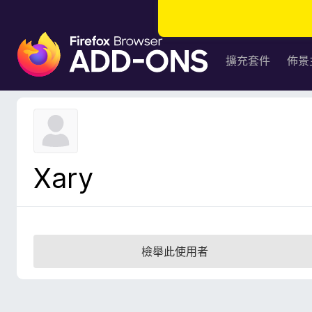
F
i
擴充套件
佈景
r
e
f
o
x
瀏
Xary
覽
器
附
加
元
檢舉此使用者
件