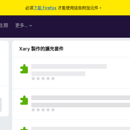
必須
下載 Firefox
才能使用這些附加元件。
主題
更多…
Xary 製作的擴充套件
目
前
沒
有
評
分
目
前
沒
有