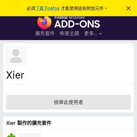
搜
登入
必須
下載 Firefox
才能使用這些附加元件。
忽
略
尋
F
此
通
i
知
r
擴充套件
佈景主題
更多…
e
f
o
x
瀏
Xier
覽
器
附
加
檢舉此使用者
元
件
Xier 製作的擴充套件