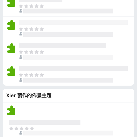
有
目
評
前
分
沒
有
目
評
前
分
沒
有
目
評
前
分
沒
有
目
評
前
分
沒
Xier 製作的佈景主題
有
評
分
目
前