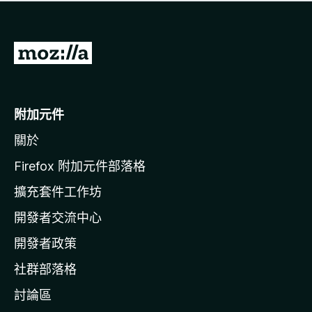
有
評
分
前
往
M
o
附加元件
z
關於
i
l
Firefox 附加元件部落格
l
擴充套件工作坊
a
開發者交流中心
官
網
開發者政策
社群部落格
討論區