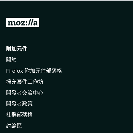
有
評
分
前
往
M
o
附加元件
z
關於
i
l
Firefox 附加元件部落格
l
擴充套件工作坊
a
開發者交流中心
官
網
開發者政策
社群部落格
討論區