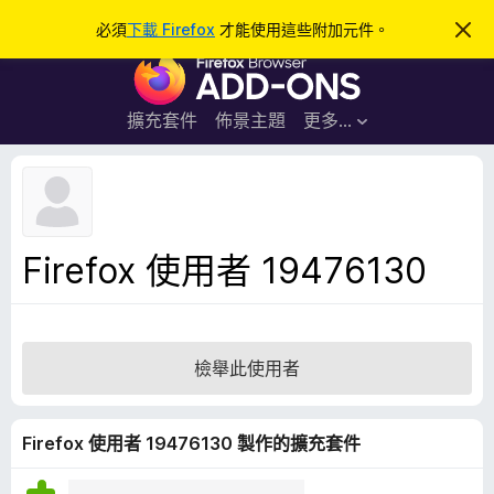
搜
登入
必須
下載 Firefox
才能使用這些附加元件。
忽
略
尋
F
此
通
i
知
r
擴充套件
佈景主題
更多…
e
f
o
x
瀏
Firefox 使用者 19476130
覽
器
附
加
檢舉此使用者
元
件
Firefox 使用者 19476130 製作的擴充套件