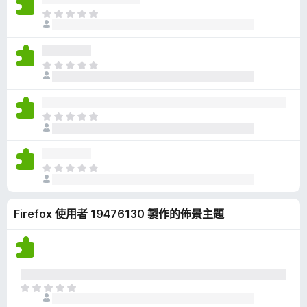
有
目
評
前
分
沒
有
目
評
前
分
沒
有
目
評
前
分
沒
有
目
評
前
分
沒
Firefox 使用者 19476130 製作的佈景主題
有
評
分
目
前