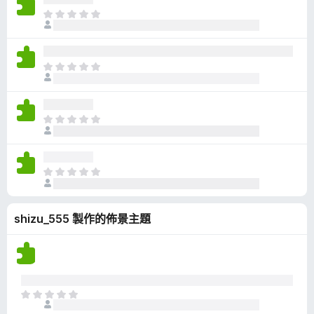
有
目
評
前
分
沒
有
目
評
前
分
沒
有
目
評
前
分
沒
有
目
評
前
分
沒
shizu_555 製作的佈景主題
有
評
分
目
前