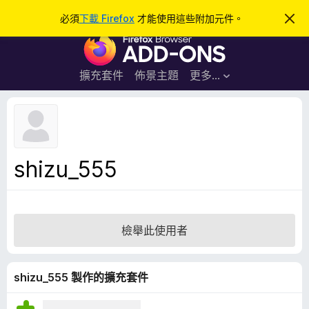
搜
登入
必須
下載 Firefox
才能使用這些附加元件。
忽
略
尋
F
此
通
i
知
r
擴充套件
佈景主題
更多…
e
f
o
x
瀏
shizu_555
覽
器
附
加
檢舉此使用者
元
件
shizu_555 製作的擴充套件