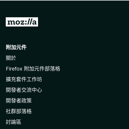
有
評
分
前
往
M
o
附加元件
z
關於
i
l
Firefox 附加元件部落格
l
擴充套件工作坊
a
開發者交流中心
官
網
開發者政策
社群部落格
討論區