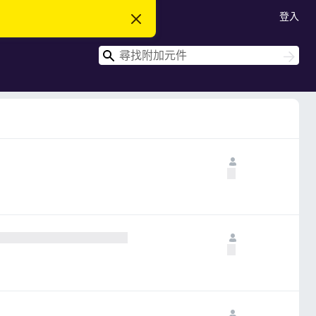
登入
忽
略
此
搜
通
搜
知
尋
尋