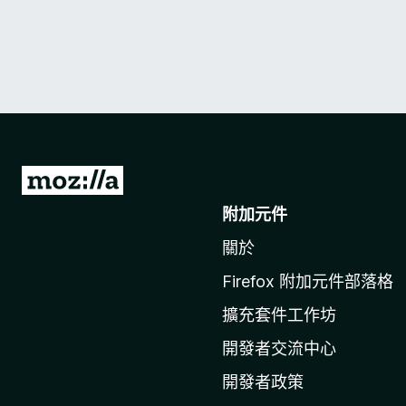
前
往
附加元件
M
關於
o
z
Firefox 附加元件部落格
i
擴充套件工作坊
l
l
開發者交流中心
a
開發者政策
官