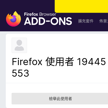
F
i
擴充套件
佈景
r
e
f
o
x
瀏
Firefox 使用者 19445
覽
器
553
附
加
元
件
檢舉此使用者