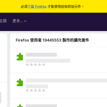
必須
下載 Firefox
才能使用這些附加元件。
主題
更多…
Firefox 使用者 19445553 製作的擴充套件
目
前
沒
有
評
分
目
前
沒
有