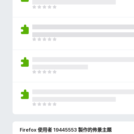
評
分
目
前
沒
有
評
分
目
前
沒
有
評
分
目
前
沒
有
評
分
目
前
沒
有
Firefox 使用者 19445553 製作的佈景主題
評