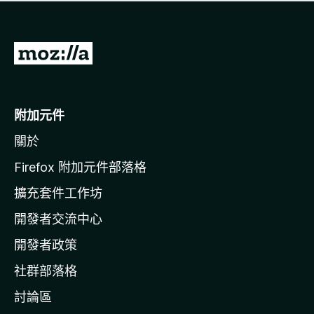
有
評
分
前
往
M
o
附加元件
z
關於
i
l
Firefox 附加元件部落格
l
擴充套件工作坊
a
開發者交流中心
官
網
開發者政策
社群部落格
討論區