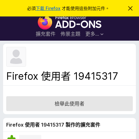
搜
登入
必須
下載 Firefox
才能使用這些附加元件。
忽
略
尋
F
此
通
i
知
r
擴充套件
佈景主題
更多…
e
f
o
x
瀏
Firefox 使用者 19415317
覽
器
附
加
檢舉此使用者
元
件
Firefox 使用者 19415317 製作的擴充套件