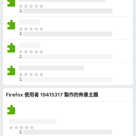
有
目
評
前
分
沒
有
目
評
前
分
沒
有
目
評
前
分
沒
有
目
評
前
分
沒
Firefox 使用者 19415317 製作的佈景主題
有
評
分
目
前