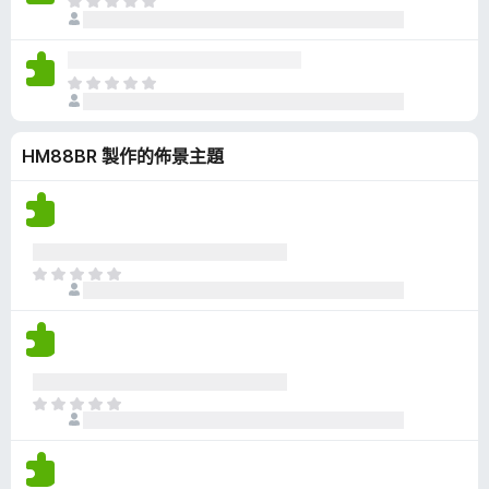
目
評
前
分
沒
有
目
評
前
分
沒
HM88BR 製作的佈景主題
有
評
分
目
前
沒
有
評
分
目
前
沒
有