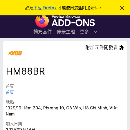
搜
登入
必須
下載 Firefox
才能使用這些附加元件。
忽
略
尋
F
此
通
i
知
r
擴充套件
佈景主題
更多…
e
f
附加元件開發者
o
x
瀏
HM88BR
覽
器
首頁
附
首頁
加
元
地點
件
1329/19 Hẻm 204, Phường 10, Gò Vấp, Hồ Chí Minh, Việt
Nam
加入日期
2025年8月14日