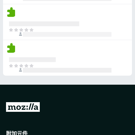
前
沒
有
評
分
目
前
沒
有
評
分
目
前
沒
有
評
分
前
往
M
o
附加元件