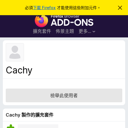
搜
登入
必須
下載 Firefox
才能使用這些附加元件。
忽
略
尋
F
此
通
i
知
r
擴充套件
佈景主題
更多…
e
f
o
x
瀏
Cachy
覽
器
附
加
檢舉此使用者
元
件
Cachy 製作的擴充套件