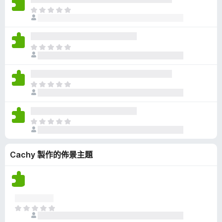
有
目
評
前
分
沒
有
目
評
前
分
沒
有
目
評
前
分
沒
有
目
評
前
分
沒
Cachy 製作的佈景主題
有
評
分
目
前