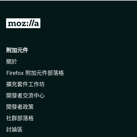
有
評
分
前
往
M
o
附加元件
z
關於
i
l
Firefox 附加元件部落格
l
擴充套件工作坊
a
開發者交流中心
官
網
開發者政策
社群部落格
討論區