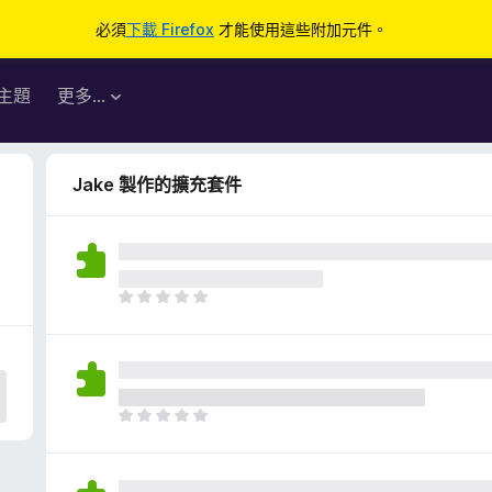
必須
下載 Firefox
才能使用這些附加元件。
主題
更多…
Jake 製作的擴充套件
目
前
沒
有
評
分
目
前
沒
有