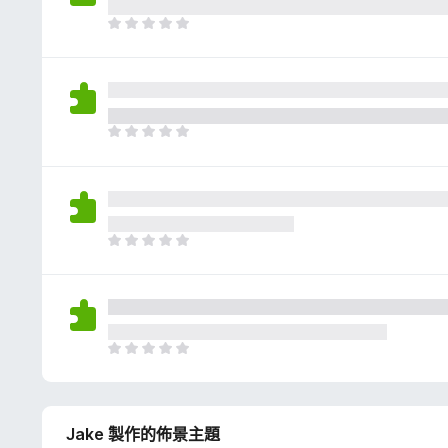
評
分
目
前
沒
有
評
分
目
前
沒
有
評
分
目
前
沒
有
評
分
目
前
沒
有
Jake 製作的佈景主題
評