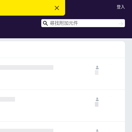
登入
忽
略
此
搜
通
搜
知
尋
尋