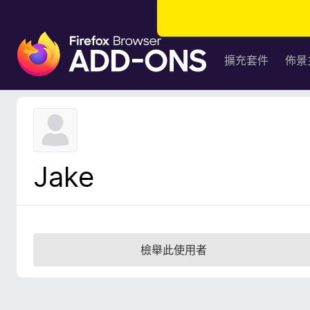
F
i
擴充套件
佈景
r
e
f
o
x
瀏
Jake
覽
器
附
加
元
檢舉此使用者
件