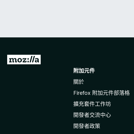
前
往
附加元件
M
關於
o
z
Firefox 附加元件部落格
i
擴充套件工作坊
l
l
開發者交流中心
a
開發者政策
官