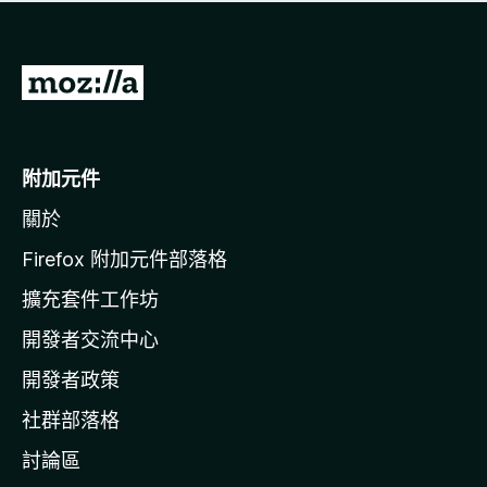
有
評
分
前
往
M
o
附加元件
z
關於
i
l
Firefox 附加元件部落格
l
擴充套件工作坊
a
開發者交流中心
官
網
開發者政策
社群部落格
討論區