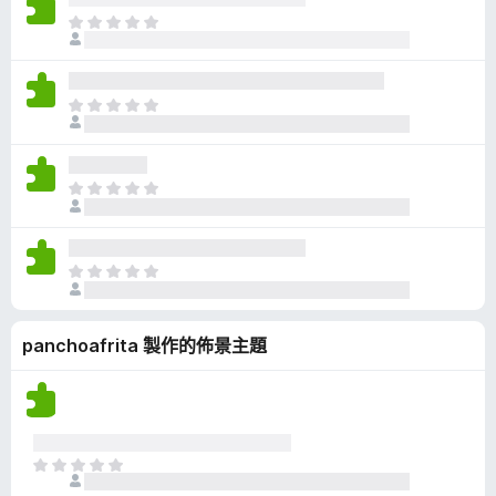
有
目
評
前
分
沒
有
目
評
前
分
沒
有
目
評
前
分
沒
有
目
評
前
分
沒
panchoafrita 製作的佈景主題
有
評
分
目
前