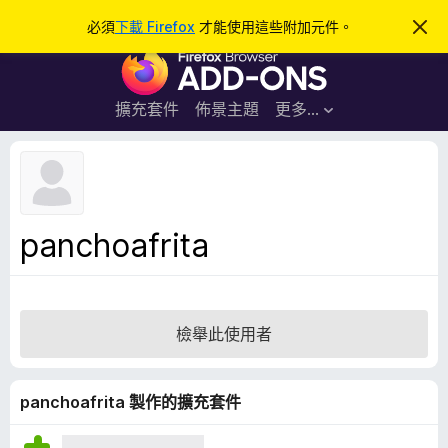
搜
登入
必須
下載 Firefox
才能使用這些附加元件。
忽
略
尋
F
此
通
i
知
r
擴充套件
佈景主題
更多…
e
f
o
x
瀏
panchoafrita
覽
器
附
加
檢舉此使用者
元
件
panchoafrita 製作的擴充套件