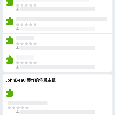
有
目
評
前
分
沒
有
目
評
前
分
沒
有
目
評
前
分
沒
有
目
評
前
分
沒
JohnBeau 製作的佈景主題
有
評
分
目
前