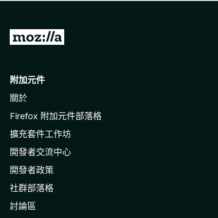
有
評
分
前
往
M
o
附加元件
z
關於
i
l
Firefox 附加元件部落格
l
擴充套件工作坊
a
開發者交流中心
官
網
開發者政策
社群部落格
討論區