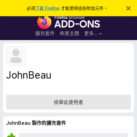
搜
登入
必須
下載 Firefox
才能使用這些附加元件。
忽
略
尋
F
此
通
i
知
r
擴充套件
佈景主題
更多…
e
f
o
x
瀏
JohnBeau
覽
器
附
加
檢舉此使用者
元
件
JohnBeau 製作的擴充套件