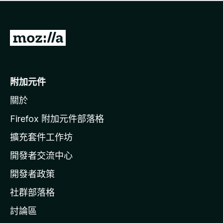
有
評
分
前
往
M
o
附加元件
z
關於
i
l
Firefox 附加元件部落格
l
擴充套件工作坊
a
開發者交流中心
官
網
開發者政策
社群部落格
討論區