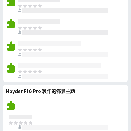
有
目
評
前
分
沒
有
目
評
前
分
沒
有
目
評
前
分
沒
有
目
評
前
分
沒
HaydenF16 Pro 製作的佈景主題
有
評
分
目
前