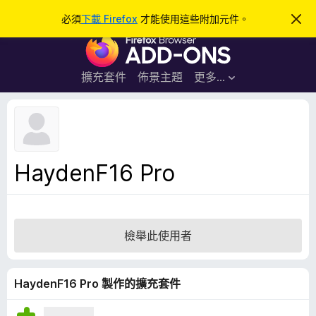
搜
登入
必須
下載 Firefox
才能使用這些附加元件。
忽
略
尋
F
此
通
i
知
r
擴充套件
佈景主題
更多…
e
f
o
x
瀏
HaydenF16 Pro
覽
器
附
加
檢舉此使用者
元
件
HaydenF16 Pro 製作的擴充套件