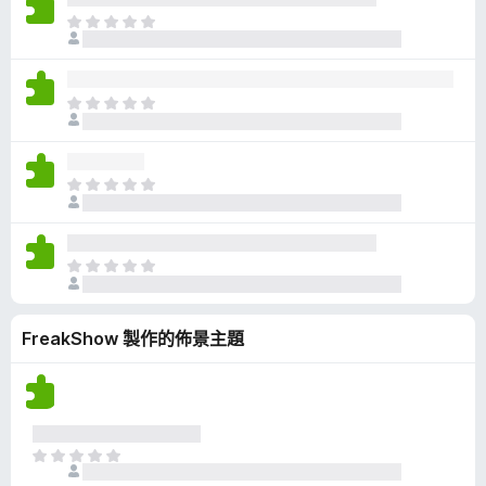
有
目
評
前
分
沒
有
目
評
前
分
沒
有
目
評
前
分
沒
有
目
評
前
分
沒
FreakShow 製作的佈景主題
有
評
分
目
前