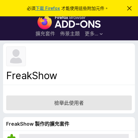
搜
登入
必須
下載 Firefox
才能使用這些附加元件。
忽
略
尋
F
此
通
i
知
r
擴充套件
佈景主題
更多…
e
f
o
x
瀏
FreakShow
覽
器
附
加
檢舉此使用者
元
件
FreakShow 製作的擴充套件