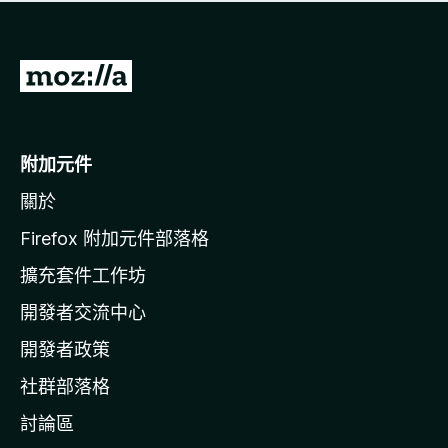
有
評
分
前
往
M
o
附加元件
z
關於
i
l
Firefox 附加元件部落格
l
擴充套件工作坊
a
開發者交流中心
官
網
開發者政策
社群部落格
討論區