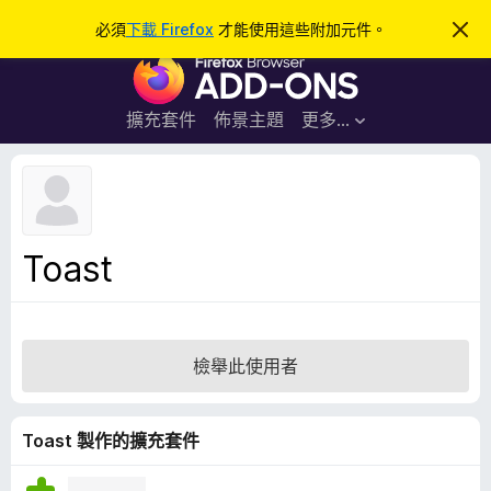
搜
登入
必須
下載 Firefox
才能使用這些附加元件。
忽
略
尋
F
此
通
i
知
r
擴充套件
佈景主題
更多…
e
f
o
x
瀏
Toast
覽
器
附
加
檢舉此使用者
元
件
Toast 製作的擴充套件