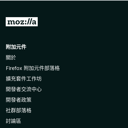
有
評
分
前
往
M
o
附加元件
z
關於
i
l
Firefox 附加元件部落格
l
擴充套件工作坊
a
開發者交流中心
官
網
開發者政策
社群部落格
討論區