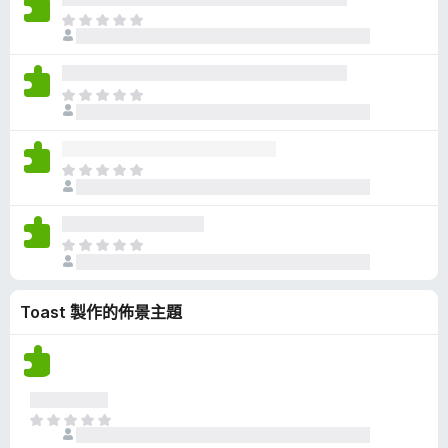
有
目
評
前
分
沒
有
目
評
前
分
沒
有
目
評
前
分
沒
有
目
評
前
分
沒
Toast 製作的佈景主題
有
評
分
目
前