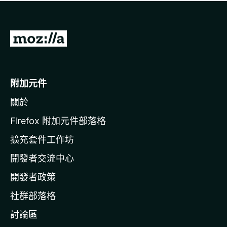
有
評
分
前
往
M
o
附加元件
z
關於
i
l
Firefox 附加元件部落格
l
擴充套件工作坊
a
開發者交流中心
官
網
開發者政策
社群部落格
討論區