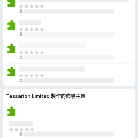
有
目
評
前
分
沒
有
目
評
前
分
沒
有
目
評
前
分
沒
有
目
評
前
分
沒
Tessarion Limited 製作的佈景主題
有
評
分
目
前