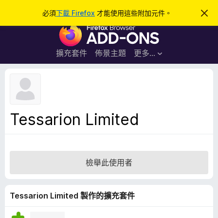
搜
登入
必須
下載 Firefox
才能使用這些附加元件。
忽
略
尋
F
此
通
i
知
r
擴充套件
佈景主題
更多…
e
f
o
x
瀏
Tessarion Limited
覽
器
附
加
檢舉此使用者
元
件
Tessarion Limited 製作的擴充套件