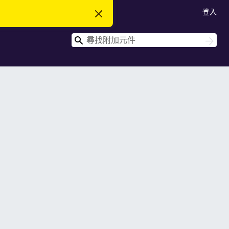
登入
忽
略
此
搜
通
搜
知
尋
尋