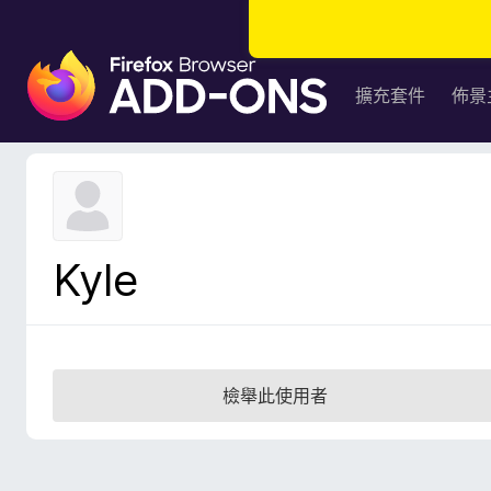
F
i
擴充套件
佈景
r
e
f
o
x
瀏
Kyle
覽
器
附
加
元
檢舉此使用者
件