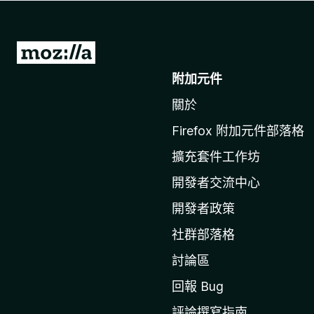
前
往
附加元件
M
關於
o
z
Firefox 附加元件部落格
i
擴充套件工作坊
l
l
開發者交流中心
a
開發者政策
官
社群部落格
網
討論區
回報 Bug
評論撰寫指南