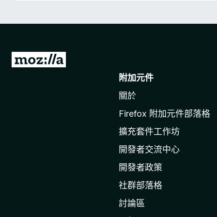
前
往
附加元件
M
關於
o
z
Firefox 附加元件部落格
i
擴充套件工作坊
l
l
開發者交流中心
a
開發者政策
官
社群部落格
網
討論區