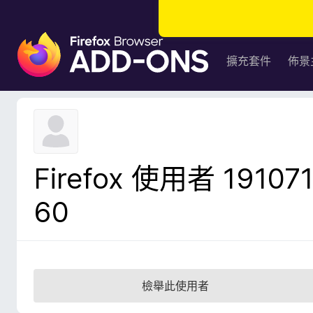
F
i
擴充套件
佈景
r
e
f
o
x
瀏
Firefox 使用者 19107
覽
器
60
附
加
元
件
檢舉此使用者