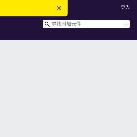
登入
忽
略
此
搜
通
搜
知
尋
尋