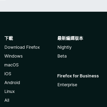
下載
最新編譯版本
Download Firefox
Nightly
Windows
Beta
macOS
iOS
Firefox for Business
Android
Enterprise
Linux
All