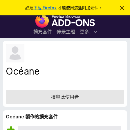
搜
登入
必須
下載 Firefox
才能使用這些附加元件。
忽
略
尋
F
此
通
i
知
r
擴充套件
佈景主題
更多…
e
f
o
x
瀏
Océane
覽
器
附
加
檢舉此使用者
元
件
Océane 製作的擴充套件