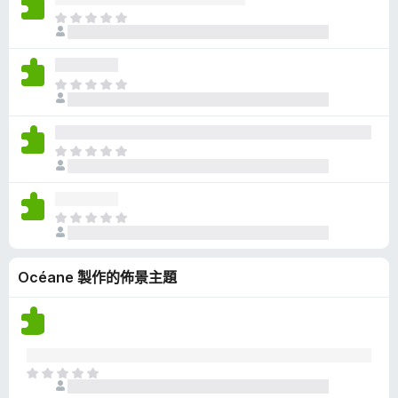
有
目
評
前
分
沒
有
目
評
前
分
沒
有
目
評
前
分
沒
有
目
評
前
分
沒
Océane 製作的佈景主題
有
評
分
目
前