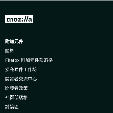
有
評
分
前
往
M
o
附加元件
z
關於
i
l
Firefox 附加元件部落格
l
擴充套件工作坊
a
開發者交流中心
官
網
開發者政策
社群部落格
討論區