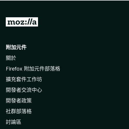
有
評
分
前
往
M
o
附加元件
z
關於
i
l
Firefox 附加元件部落格
l
擴充套件工作坊
a
開發者交流中心
官
網
開發者政策
社群部落格
討論區