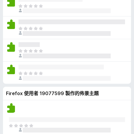
有
目
評
前
分
沒
有
目
評
前
分
沒
有
目
評
前
分
沒
有
目
評
前
分
沒
Firefox 使用者 19077599 製作的佈景主題
有
評
分
目
前