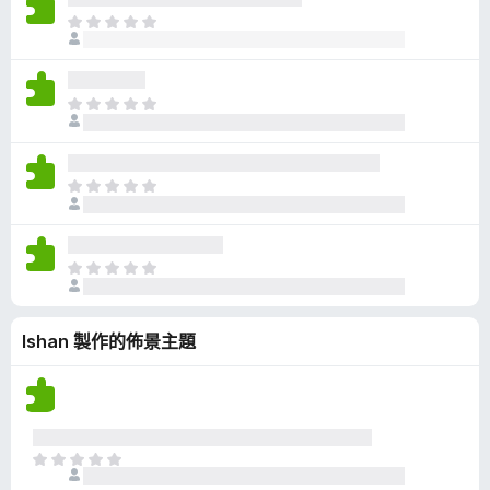
有
目
評
前
分
沒
有
目
評
前
分
沒
有
目
評
前
分
沒
有
目
評
前
分
沒
Ishan 製作的佈景主題
有
評
分
目
前