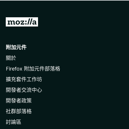
有
評
分
前
往
M
o
附加元件
z
關於
i
l
Firefox 附加元件部落格
l
擴充套件工作坊
a
開發者交流中心
官
網
開發者政策
社群部落格
討論區