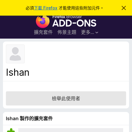
搜
登入
必須
下載 Firefox
才能使用這些附加元件。
忽
略
尋
F
此
通
i
知
r
擴充套件
佈景主題
更多…
e
f
o
x
瀏
Ishan
覽
器
附
加
檢舉此使用者
元
件
Ishan 製作的擴充套件