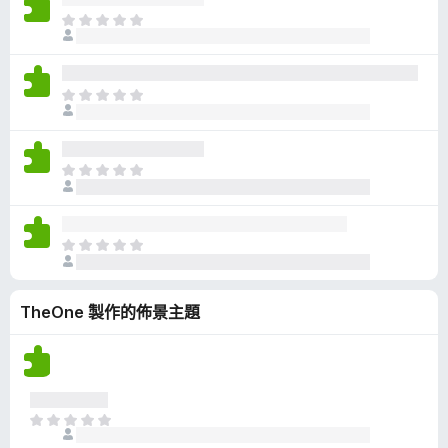
有
目
評
前
分
沒
有
目
評
前
分
沒
有
目
評
前
分
沒
有
目
評
前
分
沒
TheOne 製作的佈景主題
有
評
分
目
前