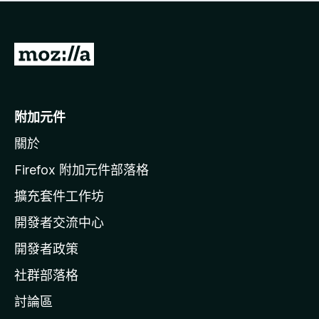
有
評
分
前
往
M
o
附加元件
z
關於
i
l
Firefox 附加元件部落格
l
擴充套件工作坊
a
開發者交流中心
官
網
開發者政策
社群部落格
討論區