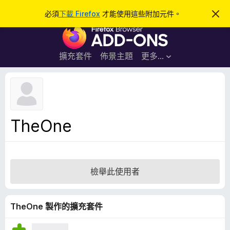
搜
登入
必須
下載 Firefox
才能使用這些附加元件。
忽
略
尋
F
此
通
i
知
r
擴充套件
佈景主題
更多…
e
f
o
x
瀏
TheOne
覽
器
附
加
檢舉此使用者
元
件
TheOne 製作的擴充套件