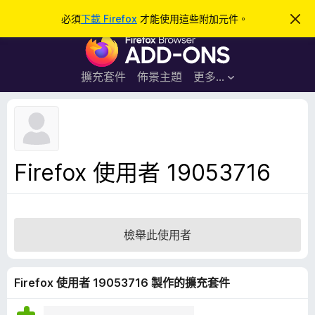
搜
登入
必須
下載 Firefox
才能使用這些附加元件。
忽
略
尋
F
此
通
i
知
r
擴充套件
佈景主題
更多…
e
f
o
x
瀏
Firefox 使用者 19053716
覽
器
附
加
檢舉此使用者
元
件
Firefox 使用者 19053716 製作的擴充套件