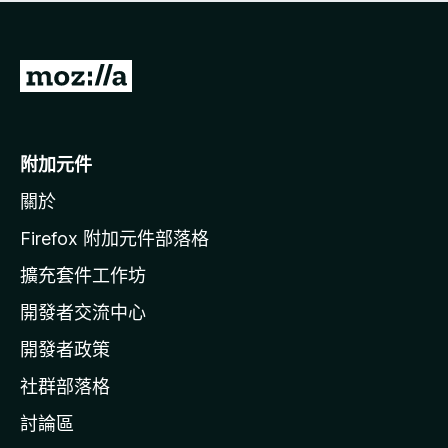
有
評
分
前
往
M
o
附加元件
z
關於
i
l
Firefox 附加元件部落格
l
擴充套件工作坊
a
開發者交流中心
官
網
開發者政策
社群部落格
討論區