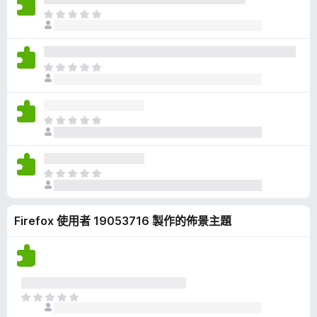
有
目
評
前
分
沒
有
目
評
前
分
沒
有
目
評
前
分
沒
有
目
評
前
分
沒
Firefox 使用者 19053716 製作的佈景主題
有
評
分
目
前