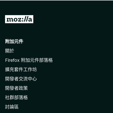
有
評
分
前
往
M
o
附加元件
z
關於
i
l
Firefox 附加元件部落格
l
擴充套件工作坊
a
開發者交流中心
官
網
開發者政策
社群部落格
討論區