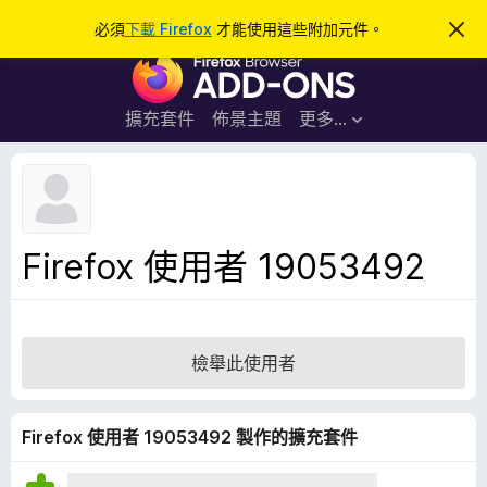
搜
登入
必須
下載 Firefox
才能使用這些附加元件。
忽
略
尋
F
此
通
i
知
r
擴充套件
佈景主題
更多…
e
f
o
x
瀏
Firefox 使用者 19053492
覽
器
附
加
檢舉此使用者
元
件
Firefox 使用者 19053492 製作的擴充套件