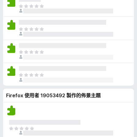
有
目
評
前
分
沒
有
目
評
前
分
沒
有
目
評
前
分
沒
有
目
評
前
分
沒
Firefox 使用者 19053492 製作的佈景主題
有
評
分
目
前