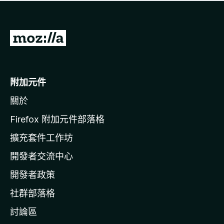
有
評
分
前
往
M
o
附加元件
z
關於
i
l
Firefox 附加元件部落格
l
擴充套件工作坊
a
開發者交流中心
官
網
開發者政策
社群部落格
討論區