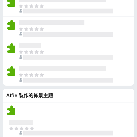
有
目
評
前
分
沒
有
目
評
前
分
沒
有
目
評
前
分
沒
有
目
評
前
分
沒
Alfie 製作的佈景主題
有
評
分
目
前