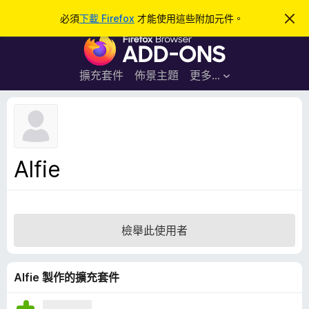
搜
登入
必須
下載 Firefox
才能使用這些附加元件。
忽
略
尋
F
此
通
i
知
r
擴充套件
佈景主題
更多…
e
f
o
x
瀏
Alfie
覽
器
附
加
檢舉此使用者
元
件
Alfie 製作的擴充套件