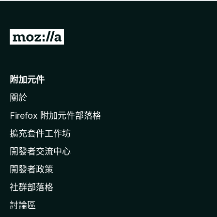
有
評
分
前
往
M
o
附加元件
z
關於
i
l
Firefox 附加元件部落格
l
擴充套件工作坊
a
開發者交流中心
官
網
開發者政策
社群部落格
討論區