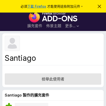
搜
登入
必須
下載 Firefox
才能使用這些附加元件。
忽
略
尋
F
此
通
i
知
r
擴充套件
佈景主題
更多…
e
f
o
x
瀏
Santiago
覽
器
附
加
檢舉此使用者
元
件
Santiago 製作的擴充套件