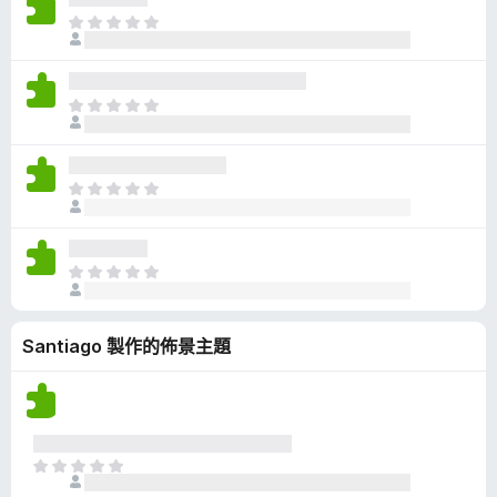
有
目
評
前
分
沒
有
目
評
前
分
沒
有
目
評
前
分
沒
有
目
評
前
分
沒
Santiago 製作的佈景主題
有
評
分
目
前