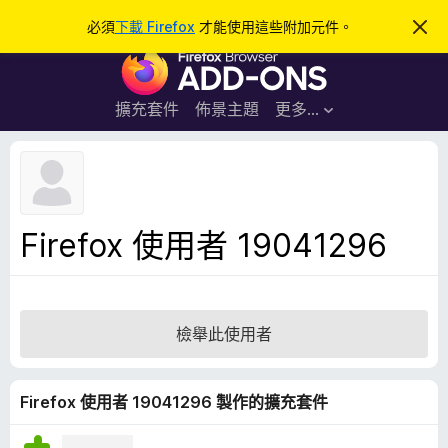
搜
登入
必須
下載 Firefox
才能使用這些附加元件。
忽
略
尋
F
此
通
i
知
r
擴充套件
佈景主題
更多…
e
f
o
x
瀏
Firefox 使用者 19041296
覽
器
附
加
檢舉此使用者
元
件
Firefox 使用者 19041296 製作的擴充套件