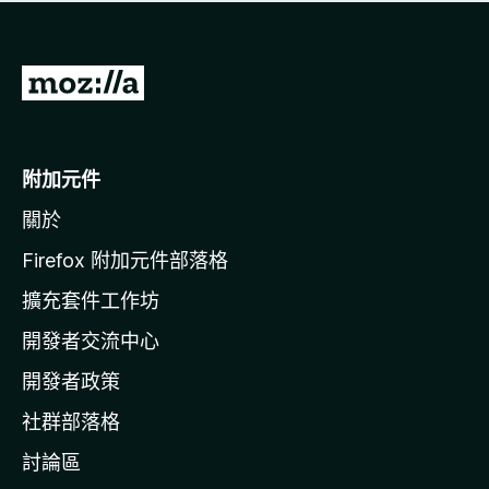
有
評
分
前
往
M
o
附加元件
z
關於
i
l
Firefox 附加元件部落格
l
擴充套件工作坊
a
開發者交流中心
官
網
開發者政策
社群部落格
討論區