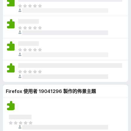
有
目
評
前
分
沒
有
目
評
前
分
沒
有
目
評
前
分
沒
有
目
評
前
分
沒
Firefox 使用者 19041296 製作的佈景主題
有
評
分
目
前