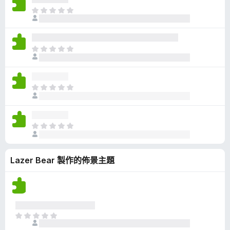
有
目
評
前
分
沒
有
目
評
前
分
沒
有
目
評
前
分
沒
有
目
評
前
分
沒
Lazer Bear 製作的佈景主題
有
評
分
目
前