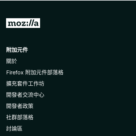
有
評
分
前
往
M
o
附加元件
z
關於
i
l
Firefox 附加元件部落格
l
擴充套件工作坊
a
開發者交流中心
官
網
開發者政策
社群部落格
討論區