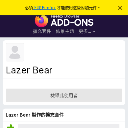
搜
登入
必須
下載 Firefox
才能使用這些附加元件。
忽
略
尋
F
此
通
i
知
r
擴充套件
佈景主題
更多…
e
f
o
x
瀏
Lazer Bear
覽
器
附
加
檢舉此使用者
元
件
Lazer Bear 製作的擴充套件