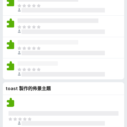
有
目
評
前
分
沒
有
目
評
前
分
沒
有
目
評
前
分
沒
有
目
評
前
分
沒
toast 製作的佈景主題
有
評
分
目
前