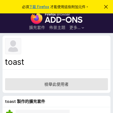
搜
登入
必須
下載 Firefox
才能使用這些附加元件。
忽
略
尋
F
此
通
i
知
r
擴充套件
佈景主題
更多…
e
f
o
x
瀏
toast
覽
器
附
加
檢舉此使用者
元
件
toast 製作的擴充套件