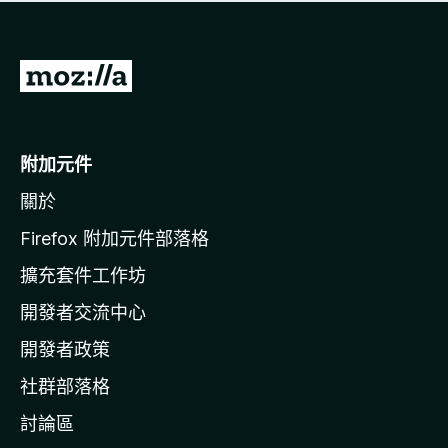
有
評
分
前
往
M
o
附加元件
z
關於
i
l
Firefox 附加元件部落格
l
擴充套件工作坊
a
開發者交流中心
官
網
開發者政策
社群部落格
討論區