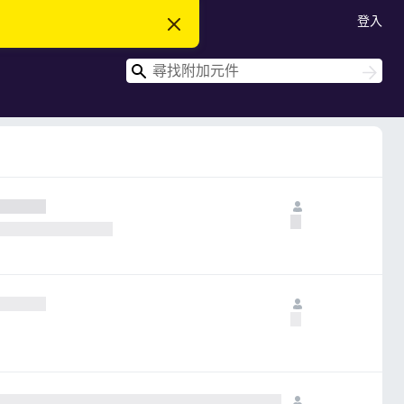
登入
忽
略
此
搜
通
搜
知
尋
尋