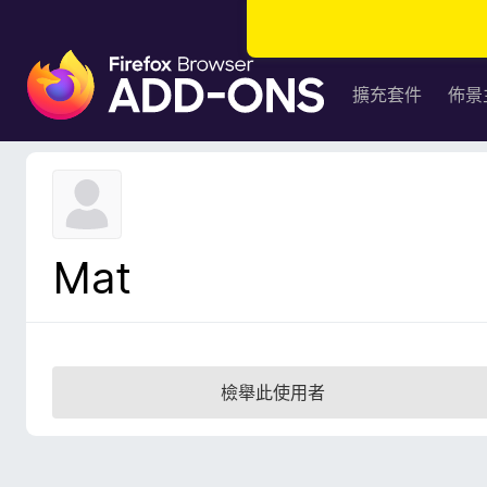
F
i
擴充套件
佈景
r
e
f
o
x
瀏
Mat
覽
器
附
加
元
檢舉此使用者
件