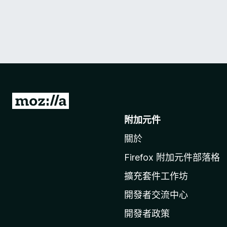
前
往
附加元件
M
關於
o
z
Firefox 附加元件部落格
i
擴充套件工作坊
l
l
開發者交流中心
a
開發者政策
官