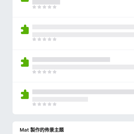
評
分
目
前
沒
有
評
分
目
前
沒
有
評
分
目
前
沒
有
評
分
目
前
沒
有
Mat 製作的佈景主題
評