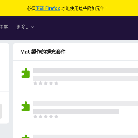
必須
下載 Firefox
才能使用這些附加元件。
主題
更多…
Mat 製作的擴充套件
目
前
沒
有
評
分
目
前
沒
有