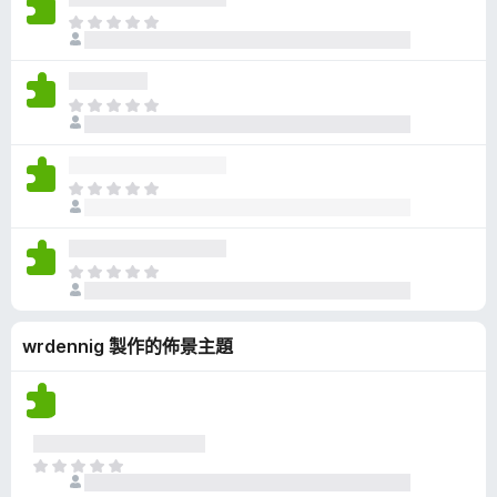
有
目
評
前
分
沒
有
目
評
前
分
沒
有
目
評
前
分
沒
有
目
評
前
分
沒
wrdennig 製作的佈景主題
有
評
分
目
前