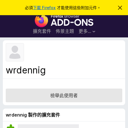
搜
登入
必須
下載 Firefox
才能使用這些附加元件。
忽
略
尋
F
此
通
i
知
r
擴充套件
佈景主題
更多…
e
f
o
x
瀏
wrdennig
覽
器
附
加
檢舉此使用者
元
件
wrdennig 製作的擴充套件