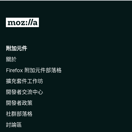
有
評
分
前
往
M
o
附加元件
z
關於
i
l
Firefox 附加元件部落格
l
擴充套件工作坊
a
開發者交流中心
官
網
開發者政策
社群部落格
討論區