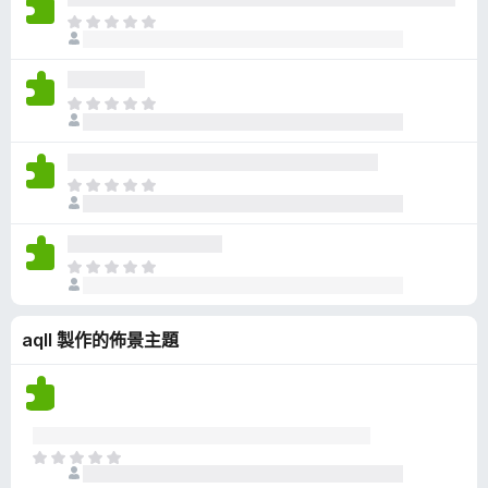
有
目
評
前
分
沒
有
目
評
前
分
沒
有
目
評
前
分
沒
有
目
評
前
分
沒
aqll 製作的佈景主題
有
評
分
目
前