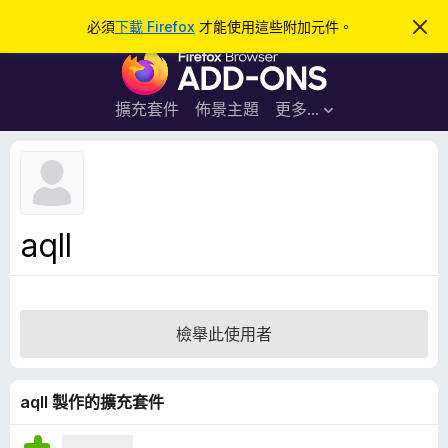
搜
登入
必須
下載 Firefox
才能使用這些附加元件。
忽
略
尋
F
此
通
i
知
r
擴充套件
佈景主題
更多…
e
f
o
x
瀏
aqll
覽
器
附
加
檢舉此使用者
元
件
aqll 製作的擴充套件