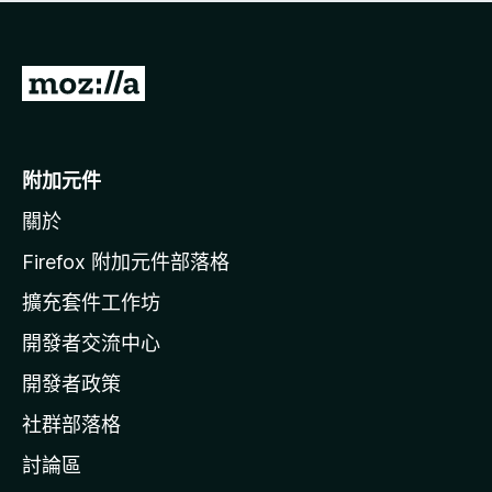
有
評
分
前
往
M
o
附加元件
z
關於
i
l
Firefox 附加元件部落格
l
擴充套件工作坊
a
開發者交流中心
官
網
開發者政策
社群部落格
討論區