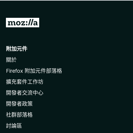
有
評
分
前
往
M
o
附加元件
z
關於
i
l
Firefox 附加元件部落格
l
擴充套件工作坊
a
開發者交流中心
官
網
開發者政策
社群部落格
討論區