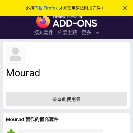
搜
登入
必須
下載 Firefox
才能使用這些附加元件。
忽
略
尋
F
此
通
i
知
r
擴充套件
佈景主題
更多…
e
f
o
x
瀏
Mourad
覽
器
附
加
檢舉此使用者
元
件
Mourad 製作的擴充套件