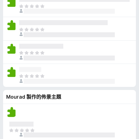
有
目
評
前
分
沒
有
目
評
前
分
沒
有
目
評
前
分
沒
有
目
評
前
分
沒
Mourad 製作的佈景主題
有
評
分
目
前