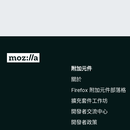
前
往
附加元件
M
關於
o
z
Firefox 附加元件部落格
i
擴充套件工作坊
l
l
開發者交流中心
a
開發者政策
官