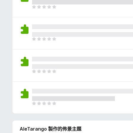
評
分
目
前
沒
有
評
分
目
前
沒
有
評
分
目
前
沒
有
評
分
目
前
沒
有
AleTarango 製作的佈景主題
評