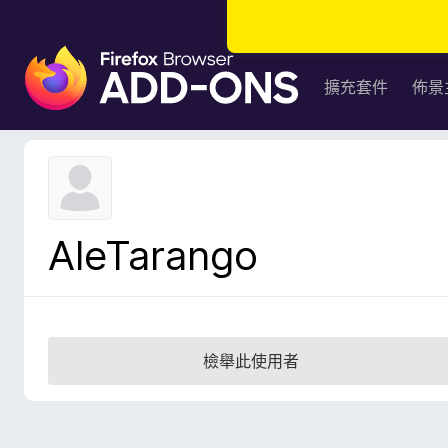
F
i
擴充套件
佈景
r
e
f
o
x
瀏
AleTarango
覽
器
附
加
元
檢舉此使用者
件