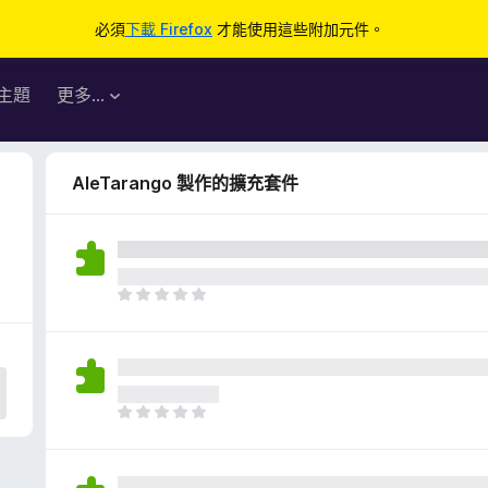
必須
下載 Firefox
才能使用這些附加元件。
主題
更多…
AleTarango 製作的擴充套件
目
前
沒
有
評
分
目
前
沒
有