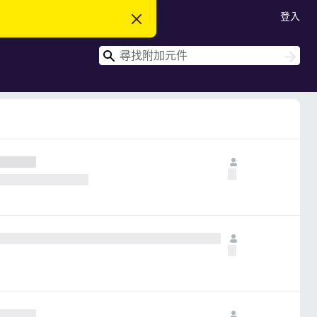
登入
忽
略
此
搜
通
搜
知
尋
尋