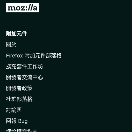
前
往
M
o
附加元件
z
關於
i
l
Firefox 附加元件部落格
l
擴充套件工作坊
a
開發者交流中心
官
網
開發者政策
社群部落格
討論區
回報 Bug
評論撰寫指南