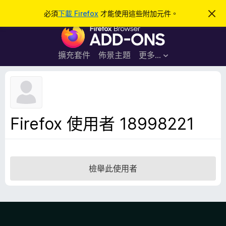
搜
登入
必須
下載 Firefox
才能使用這些附加元件。
忽
略
尋
F
此
通
i
知
r
擴充套件
佈景主題
更多…
e
f
o
x
瀏
Firefox 使用者 18998221
覽
器
附
加
檢舉此使用者
元
件