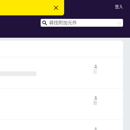
登入
忽
略
此
搜
通
搜
知
尋
尋