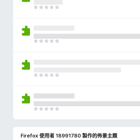
評
分
目
前
沒
有
評
分
目
前
沒
有
評
分
目
前
沒
有
評
分
目
前
沒
有
Firefox 使用者 18991780 製作的佈景主題
評