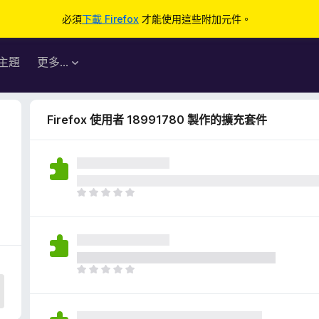
必須
下載 Firefox
才能使用這些附加元件。
主題
更多…
Firefox 使用者 18991780 製作的擴充套件
目
前
沒
有
評
分
目
前
沒
有