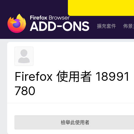
F
i
擴充套件
佈景
r
e
f
o
x
瀏
Firefox 使用者 18991
覽
器
780
附
加
元
件
檢舉此使用者