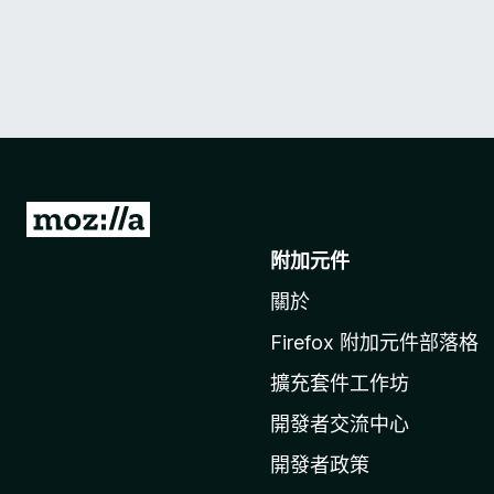
前
往
附加元件
M
關於
o
z
Firefox 附加元件部落格
i
擴充套件工作坊
l
l
開發者交流中心
a
開發者政策
官