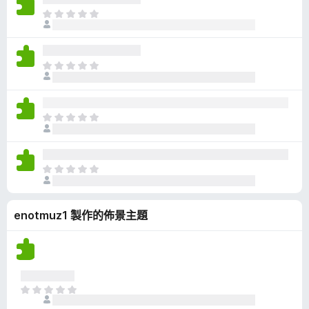
有
目
評
前
分
沒
有
目
評
前
分
沒
有
目
評
前
分
沒
有
目
評
前
分
沒
enotmuz1 製作的佈景主題
有
評
分
目
前