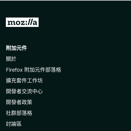
有
評
分
前
往
M
o
附加元件
z
關於
i
l
Firefox 附加元件部落格
l
擴充套件工作坊
a
開發者交流中心
官
網
開發者政策
社群部落格
討論區