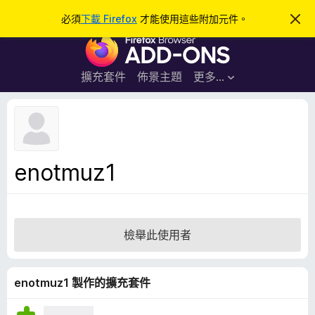
搜
登入
必須
下載 Firefox
才能使用這些附加元件。
忽
略
尋
F
此
通
i
知
r
擴充套件
佈景主題
更多…
e
f
o
x
瀏
enotmuz1
覽
器
附
加
檢舉此使用者
元
件
enotmuz1 製作的擴充套件