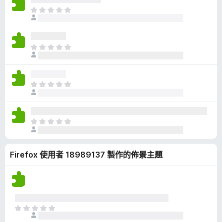
有
目
評
前
分
沒
有
目
評
前
分
沒
有
目
評
前
分
沒
有
目
評
前
分
沒
Firefox 使用者 18989137 製作的佈景主題
有
評
分
目
前