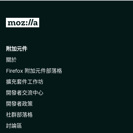
有
評
分
前
往
M
o
附加元件
z
關於
i
l
Firefox 附加元件部落格
l
擴充套件工作坊
a
開發者交流中心
官
網
開發者政策
社群部落格
討論區