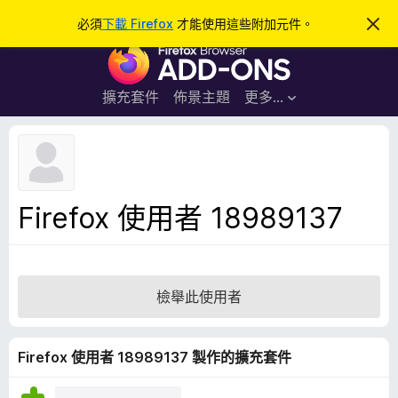
搜
登入
必須
下載 Firefox
才能使用這些附加元件。
忽
略
尋
F
此
通
i
知
r
擴充套件
佈景主題
更多…
e
f
o
x
瀏
Firefox 使用者 18989137
覽
器
附
加
檢舉此使用者
元
件
Firefox 使用者 18989137 製作的擴充套件