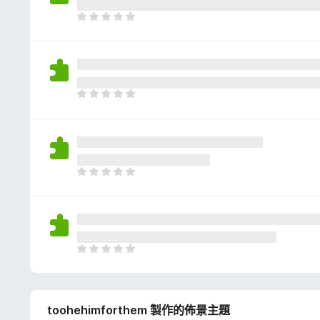
評
分
目
前
沒
有
評
分
目
前
沒
有
評
分
目
前
沒
有
評
分
目
前
沒
有
toohehimforthem 製作的佈景主題
評