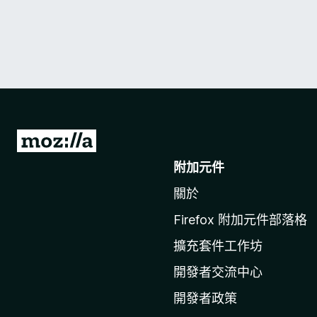
前
往
附加元件
M
關於
o
z
Firefox 附加元件部落格
i
擴充套件工作坊
l
l
開發者交流中心
a
開發者政策
官