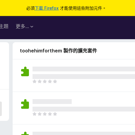
必須
下載 Firefox
才能使用這些附加元件。
主題
更多…
toohehimforthem 製作的擴充套件
目
前
沒
有
評
分
目
前
沒
有