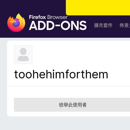
F
i
擴充套件
佈景
r
e
f
o
x
瀏
toohehimforthem
覽
器
附
加
元
檢舉此使用者
件