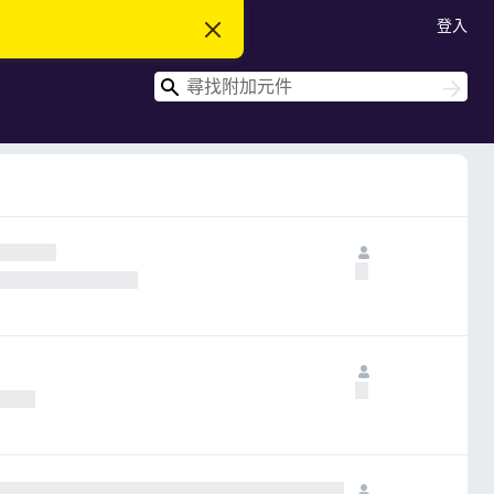
登入
忽
略
此
搜
通
搜
知
尋
尋