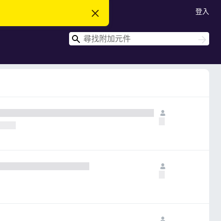
登入
忽
略
此
搜
通
搜
知
尋
尋