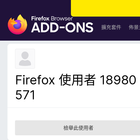
F
i
擴充套件
佈景
r
e
f
o
x
瀏
Firefox 使用者 18980
覽
器
571
附
加
元
件
檢舉此使用者