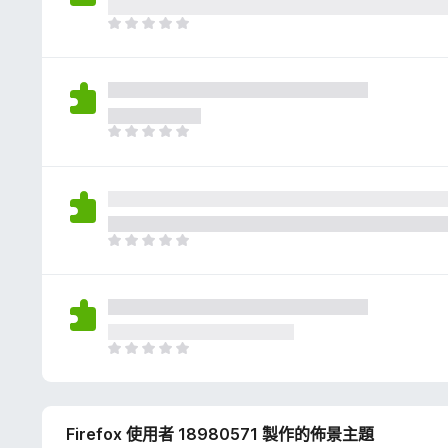
評
分
目
前
沒
有
評
分
目
前
沒
有
評
分
目
前
沒
有
評
分
目
前
沒
有
Firefox 使用者 18980571 製作的佈景主題
評