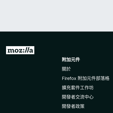
前
往
附加元件
M
關於
o
z
Firefox 附加元件部落格
i
擴充套件工作坊
l
l
開發者交流中心
a
開發者政策
官