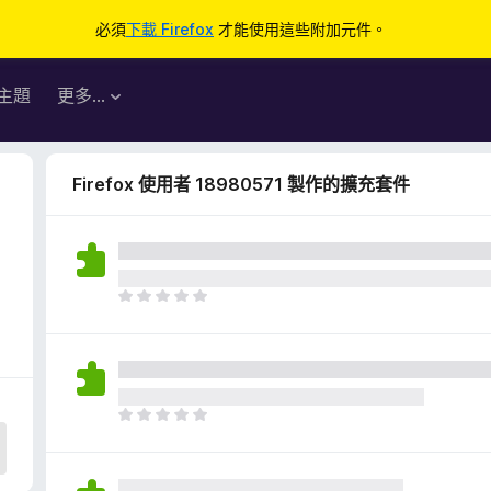
必須
下載 Firefox
才能使用這些附加元件。
主題
更多…
Firefox 使用者 18980571 製作的擴充套件
目
前
沒
有
評
分
目
前
沒
有